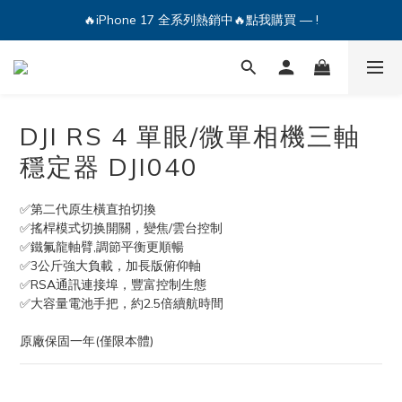
🔥iPhone 17 全系列熱銷中🔥點我購買 — !
💕加入Q哥 Line 新好友領優惠券！🎫
🔥iPhone 17 全系列熱銷中🔥點我購買 — !
DJI RS 4 單眼/微單相機三軸
穩定器 DJI040
✅第二代原生橫直拍切換
✅搖桿模式切换開關，變焦/雲台控制
✅鐵氟龍軸臂,調節平衡更順暢
✅3公斤強大負載，加長版俯仰軸
✅RSA通訊連接埠，豐富控制生態
✅大容量電池手把，約2.5倍續航時間
原廠保固一年(僅限本體)