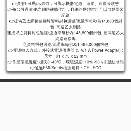
👉具有LED顯示燈號，可顯示機器電源、連接、速度等狀態
👉每台可過濾4K之網路硬體住址，且網路硬體位址可以自動學習
記錄
👉提供乙太網路連接埠資料封包過濾/流通率每秒為14,880個封
包, 高速乙太網路
連接埠之資料封包過濾/流通率每秒為148,800個封包, 超高速乙太
網路連接埠
之資料封包過濾/流通率每秒為1,488,000個封包
👉電源輸入方式：外接式電源供應器 (5 V/1 A Power Adapter) ;
尺寸 : 91 x 73 x 22 mm
👉作業環境溫度: 攝氏0~40℃，環境濕度: 10%~90%非凝結狀態
👉通過EMI/Safety檢測規範：CE , FCC
立即購買
高屏門市
高雄鳳山店｜高雄瑞豐店｜高雄五甲店
高雄自由店｜高雄小港店
高雄大昌二店｜高雄鼎山家福店