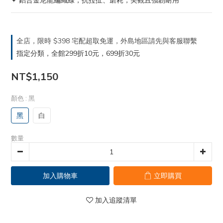
✦ 鋁合金尼龍編織線，抗拉扯、磨耗，美觀且強韌耐用
全店，限時 $398 宅配超取免運，外島地區請先與客服聯繫
指定分類，全館299折10元，699折30元
NT$1,150
顏色
: 黑
黑
白
數量
加入購物車
立即購買
加入追蹤清單