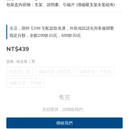
包裝盒內容物：支架、說明書、引磁片 (僅磁吸支架全套組有)
全店，限時 $398 宅配超取免運，外島地區請先與客服聯繫
指定分類，全館299折10元，699折30元
NT$439
規格
: 純支架｜黑
純支架｜黑
磁吸全套｜曜石黑
磁吸全套｜太空灰
磁吸全套｜宇宙橙
售完
若想購買，請聯絡我們。
聯絡我們