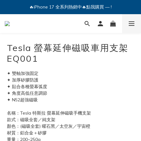
🔥iPhone 17 全系列熱銷中🔥點我購買 — !
🔥iPhone 17 全系列熱銷中🔥點我購買 — !
💕加入Q哥 Line 新好友領優惠券！🎫
🔥iPhone 17 全系列熱銷中🔥點我購買 — !
Tesla 螢幕延伸磁吸車用支架
EQ001
✦ 雙軸加強固定
✦ 加厚矽膠防護
✦ 貼合各種螢幕弧度
✦ 角度高低任意調節
✦ N52超強磁吸
名稱：Tesla 特斯拉 螢幕延伸磁吸手機支架
款式：磁吸全套／純支架
顏色：(磁吸全套) 曜石黑／太空灰／宇宙橙 
材質：鋁合金＋矽膠
重量：200~250g