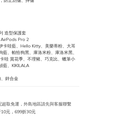
合，防止刮傷、摔傷
系列 造型保護套
irPods Pro 2
哇藍、Hello Kitty、美樂蒂粉、大耳
狗藍、帕恰狗黑、庫洛米粉、庫洛米黑、
伊卡哇 賞花季、不理豬、巧克比、蠟筆小
、KIKILALA
E)、鋅合金
 宅配超取免運，外島地區請先與客服聯繫
10元，699折30元