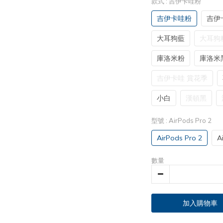
款式
: 吉伊卡哇粉
吉伊卡哇粉
吉伊
大耳狗藍
大耳狗
庫洛米粉
庫洛米
吉伊卡哇 賞花季
小白
漢頓黑
型號
: AirPods Pro 2
AirPods Pro 2
A
數量
加入購物車