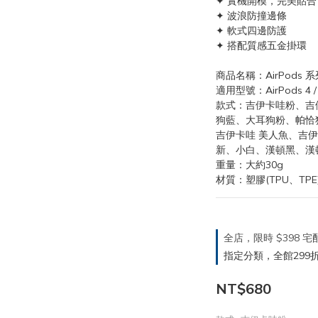
✦ 實機開模，完美貼
✦ 波浪防撞邊條
✦ 軟式四邊防護
✦ 搭配質感五金掛環
商品名稱：AirPods 
適用型號：AirPods 4 / A
款式：吉伊卡哇粉、吉伊卡
狗藍、大耳狗粉、帕恰
吉伊卡哇 美人魚、吉
新、小白、漢頓黑、漢頓藍
重量：大約30g
材質：塑膠(TPU、TP
全店，限時 $398
指定分類，全館299折
NT$680