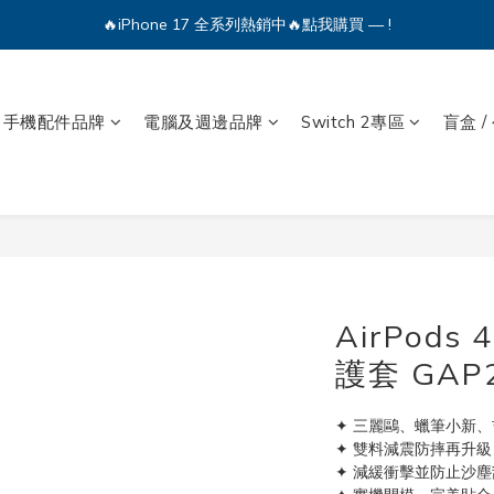
🔥iPhone 17 全系列熱銷中🔥點我購買 — !
💕加入Q哥 Line 新好友領優惠券！🎫
🔥iPhone 17 全系列熱銷中🔥點我購買 — !
手機配件品牌
電腦及週邊品牌
Switch 2專區
盲盒 /
AirPods
護套 GAP
✦ 三麗鷗、蠟筆小新、
✦ 雙料減震防摔再升級
✦ 減緩衝擊並防止沙塵