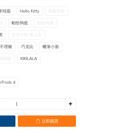
卡哇藍
Hello Kitty
美樂蒂粉
粉
帕恰狗藍
帕恰狗黑
黑
吉伊卡哇 美人魚
不理豬
巧克比
蠟筆小新
漢頓藍
KIKILALA
irPods 4
立即購買