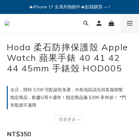
🔥iPhone 17 全系列熱銷中🔥點我購買 — !
💕加入Q哥 Line 新好友領優惠券！🎫
🔥iPhone 17 全系列熱銷中🔥點我購買 — !
Hoda 柔石防摔保護殼 Apple
Watch 蘋果手錶 40 41 42
44 45mm 手錶殼 HOD005
全店，限時 $398 宅配超取免運，外島地區請先與客服聯繫
指定商品，歡慶Q哥十週年！指定商品滿 $399 享95折！ *門
市取貨不適用
查看更多
NT$350