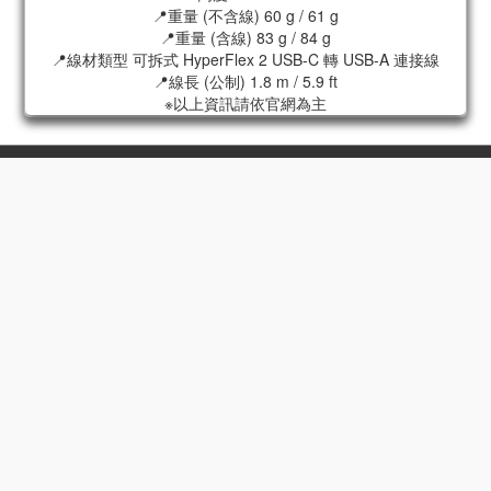
📍重量 (不含線) 60 g / 61 g
📍重量 (含線) 83 g / 84 g
📍線材類型 可拆式 HyperFlex 2 USB-C 轉 USB-A 連接線
📍線長 (公制) 1.8 m / 5.9 ft
※以上資訊請依官網為主
高屏門市
高雄鳳山店｜高雄瑞豐店｜高雄五甲店
高雄自由店｜高雄小港店
高雄大昌二店｜高雄鼎山家福店
高雄新楠家福店｜高雄鳳甲家福店
高雄夢時代店
高雄明誠店｜高雄三多店
高雄五福店｜高雄中華三店
高雄瑞隆店