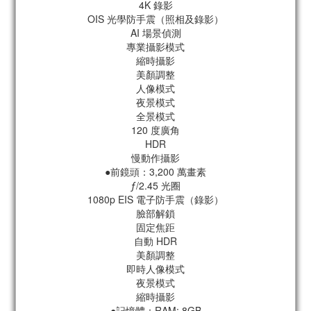
4K 錄影
OIS 光學防手震（照相及錄影）
AI 場景偵測
專業攝影模式
縮時攝影
美顏調整​
人像模式
夜景模式​
全景模式
120 度廣角​
HDR
慢動作攝影
●前鏡頭：3,200 萬畫素
ƒ/2.45 光圈
1080p EIS 電子防手震（錄影）
臉部解鎖
固定焦距
自動 HDR
美顏調整
即時人像模式
夜景模式
縮時攝影​
●記憶體：RAM: 8GB