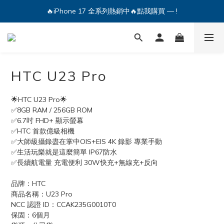
🔥iPhone 17 全系列熱銷中🔥點我購買 — !
💕加入Q哥 Line 新好友領優惠券！🎫
🔥iPhone 17 全系列熱銷中🔥點我購買 — !
HTC U23 Pro
🌟HTC U23 Pro🌟
✅8GB RAM / 256GB ROM
✅6.7吋 FHD+ 顯示螢幕
✅HTC 首款億級相機
✅大師級攝錄盡在掌中OIS+EIS 4K 錄影 專業手動
✅生活玩樂就是這麼簡單 IP67防水 
✅長續航電量 充電便利 30W快充+無線充+反向
品牌：HTC
商品名稱：U23 Pro
NCC 認證 ID：CCAK235G0010T0
保固：6個月