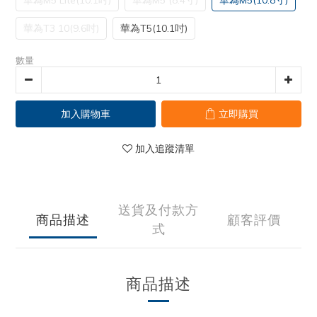
華為M5 Lite(10.1吋)
華為M5 (8.4寸)
華為M5(10.8寸)
華為T3 10(9.6吋)
華為T5(10.1吋)
數量
加入購物車
立即購買
加入追蹤清單
送貨及付款方
商品描述
顧客評價
式
商品描述