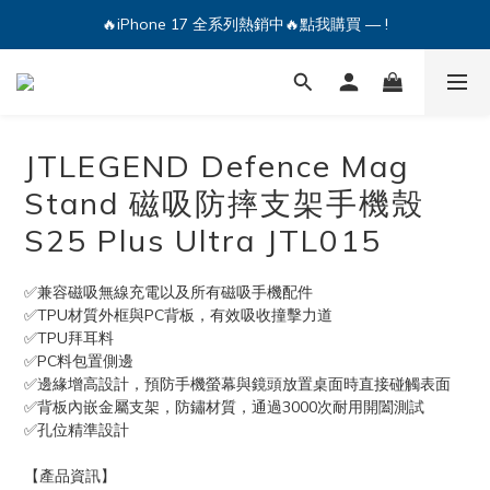
🔥iPhone 17 全系列熱銷中🔥點我購買 — !
💕加入Q哥 Line 新好友領優惠券！🎫
🔥iPhone 17 全系列熱銷中🔥點我購買 — !
JTLEGEND Defence Mag
Stand 磁吸防摔支架手機殼
S25 Plus Ultra JTL015
✅兼容磁吸無線充電以及所有磁吸手機配件
✅TPU材質外框與PC背板，有效吸收撞擊力道
✅TPU拜耳料
✅PC料包置側邊
✅邊緣增高設計，預防手機螢幕與鏡頭放置桌面時直接碰觸表面
✅背板內嵌金屬支架，防鏽材質，通過3000次耐用開闔測試
✅孔位精準設計
【產品資訊】