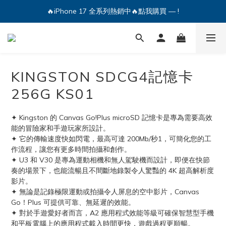
🔥iPhone 17 全系列熱銷中🔥點我購買 — !
💕加入Q哥 Line 新好友領優惠券！🎫
🔥iPhone 17 全系列熱銷中🔥點我購買 — !
KINGSTON SDCG4記憶卡
256G KS01
✦ Kingston 的 Canvas Go!Plus microSD 記憶卡是專為需要高效
能的冒險家和手遊玩家所設計。
✦ 它的傳輸速度快如閃電，最高可達 200Mb/秒1，可簡化您的工
作流程，讓您有更多時間拍攝和創作。
✦ U3 和 V30 是專為運動相機和無人駕駛機而設計，即便在快節
奏的場景下，也能流暢且不間斷地錄製令人驚豔的 4K 超高解析度
影片。
✦ 無論是記錄極限運動或拍攝令人屏息的空中影片，Canvas 
Go！Plus 可提供可靠、無延遲的效能。
✦ 對於手遊愛好者而言，A2 應用程式效能等級可確保智慧型手機
和平板電腦上的應用程式載入時間更快，遊戲過程更順暢。