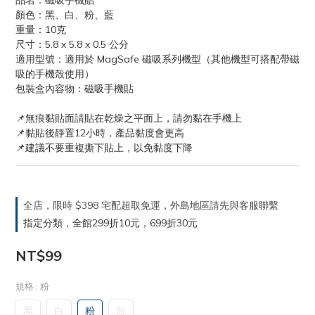
品名：磁吸手機貼
顏色：黑、白、粉、藍
重量：10克
尺寸：5.8 x 5.8 x 0.5 公分
適用型號：適用於 MagSafe 磁吸系列機型（其他機型可搭配帶磁
吸的手機殼使用）
包裝盒內容物：磁吸手機貼
📌無痕黏貼面請貼在乾燥之平面上，請勿黏在手機上
📌黏貼後靜置12小時，產品黏度會更高
📌建議不要重複撕下貼上，以免黏度下降
全店，限時 $398 宅配超取免運，外島地區請先與客服聯繫
指定分類，全館299折10元，699折30元
NT$99
規格
: 粉
黑
白
粉
藍