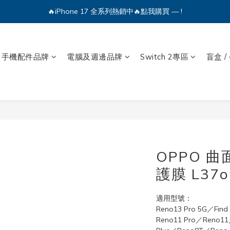
🔥iPhone 17 全系列熱銷中🔥點我購買 — !
💕加入Q哥 Line 新好友領優惠券！🎫
🔥iPhone 17 全系列熱銷中🔥點我購買 — !
手機配件品牌
電腦及週邊品牌
Switch 2專區
盲盒 /
OPPO 曲
護膜 L37o
適用型號：
Reno13 Pro 5G／Fin
Reno11 Pro／Reno11