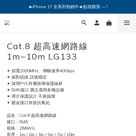
🔥iPhone 17 全系列熱銷中🔥點我購買 — !
💕加入Q哥 Line 新好友領優惠券！🎫
🔥iPhone 17 全系列熱銷中🔥點我購買 — !
Cat.8 超高速網路線
1m~10m LG133
✦ 頻寬2000MHz、傳輸速率40Gbps
✦ 線對絞繞 訊號穩定
✦ 採用PVC外層加厚保護線材
✦ RJ45接口 廣泛適用多種設備
✦ 彈片保護設計 不易損壞
✦ 鍍金接口有效抗氧化
品名：Cat.8 超高速網路線
接口：RJ45
規格：28AWG
長度：1m / 2m / 3m / 5m / 7m / 10m