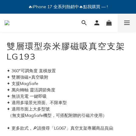
🔥iPhone 17 全系列熱銷中🔥點我購買 — !
💕加入Q哥 Line 新好友領優惠券！🎫
🔥iPhone 17 全系列熱銷中🔥點我購買 — !
雙層環型奈米膠磁吸真空支架
LG193
✦ 360°可調角度 直橫放置
✦ 雙層強磁+真空吸附
✦ 支援MagSafe
✦ 萬向轉軸 靈活調節角度
✦ 無須充電 一鍵即吸
✦ 適用多場景光滑面、不限車型
✦ 適用市面上大多型號
 （無支援MagSafe機型，可搭配附贈的引磁片使用）
✦ 更多款式，🔎請搜尋「LG067」真空支架專屬商品頁🤗