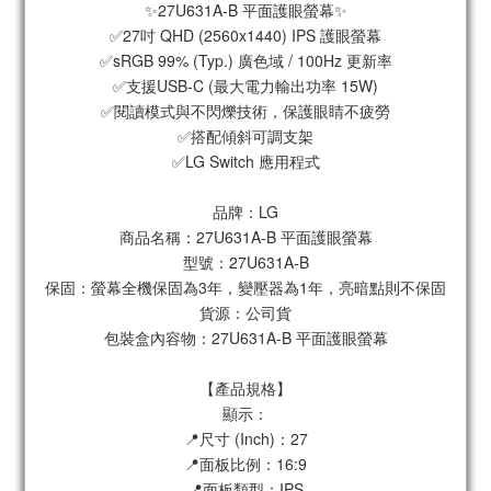
✨27U631A-B 平面護眼螢幕✨
✅27吋 QHD (2560x1440) IPS 護眼螢幕
✅sRGB 99% (Typ.) 廣色域 / 100Hz 更新率
✅支援USB-C (最大電力輸出功率 15W)
✅閱讀模式與不閃爍技術，保護眼睛不疲勞
✅搭配傾斜可調支架
✅LG Switch 應用程式
品牌：LG
商品名稱：27U631A-B 平面護眼螢幕
型號：27U631A-B
保固：螢幕全機保固為3年，變壓器為1年，亮暗點則不保固
貨源：公司貨
包裝盒內容物：27U631A-B 平面護眼螢幕
【產品規格】
顯示：
📍尺寸 (Inch)：27
📍面板比例：16:9
📍面板類型：IPS