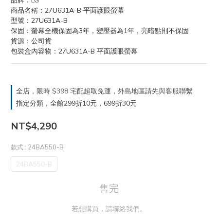
品牌：LG
商品名稱：27U631A-B 平面護眼螢幕
型號：27U631A-B
保固：螢幕全機保固為3年，變壓器為1年，亮暗點則不保固
貨源：公司貨
包裝盒內容物：27U631A-B 平面護眼螢幕
全店，限時 $398 宅配超取免運，外島地區請先與客服聯繫
指定分類，全館299折10元，699折30元
NT$4,290
款式
: 24BA550-B
24BA550-B
售完
若想購買，請聯絡我們。