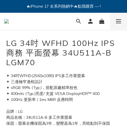
🔥iPhone 17 全系列熱銷中🔥點我購買 — !
💕加入Q哥 Line 新好友領優惠券！🎫
🔥iPhone 17 全系列熱銷中🔥點我購買 — !
LG 34吋 WFHD 100Hz IPS
商務 平面螢幕 34U511A-B
LGM70
✦ 34吋WFHD(2560x1080) IPS多工作業螢幕
✦ 三邊極窄邊框設計
✦ sRGB 99% (Typ.)，搭配原廠精準校色
✦ 400nits (Typ.)亮度/ 支援 VESA DisplayHDR™ 400
✦ 100Hz 更新率 / 1ms MBR 反應時間
品牌：LG
商品名稱：34U511A-B 多工作業螢幕
保固：螢幕全機保固為3年，變壓器為1年，亮暗點則不保固