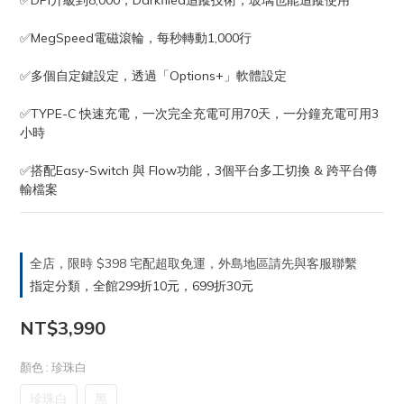
✅DPI升級到8,000，Darkfiled追蹤技術，玻璃也能追蹤使用
✅MegSpeed電磁滾輪，每秒轉動1,000行
✅多個自定鍵設定，透過「Options+」軟體設定
✅TYPE-C 快速充電，一次完全充電可用70天，一分鐘充電可用3
小時
✅搭配Easy-Switch 與 Flow功能，3個平台多工切換 & 跨平台傳
輸檔案
全店，限時 $398 宅配超取免運，外島地區請先與客服聯繫
指定分類，全館299折10元，699折30元
NT$3,990
顏色
: 珍珠白
珍珠白
黑