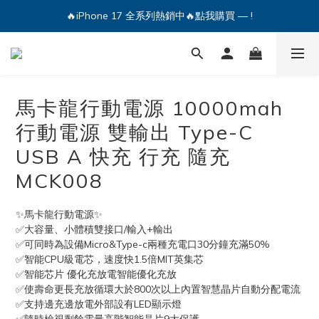
🔥iPhone 17 全系列熱銷中🔥點我購買 — !
💕加入Q哥 Line 新好友領優惠券！🎫
🔥iPhone 17 全系列熱銷中🔥點我購買 — !
馬卡龍行動電源 10000mah
行動電源 雙輸出 Type-C
USB A 快充 行充 隨充
MCK008
✨馬卡龍行動電源✨
✅大容量、小體積雙接口/輸入+輸出
✅可同時為設備Micro&Type-c兩種充電口30分鐘充滿50%
✅智能CPU級電芯，速度快1.5倍MIT英集芯
✅智能芯片 優化充放電智能優化充放
✅使壽命更長充放循環大於800次以上內置智慧晶片自動分配電流
✅支持邊充邊放電外部設有LED顯示燈