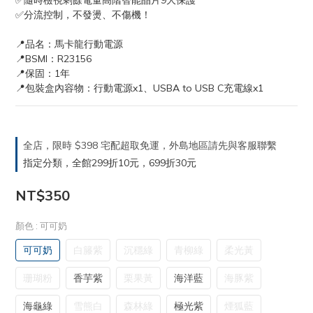
✅隨時檢視剩餘電量高階智能晶片9大保護
✅分流控制，不發燙、不傷機！
📍品名：馬卡龍行動電源
📍BSMI：R23156
📍保固：1年
📍包裝盒內容物：行動電源x1、USBA to USB C充電線x1
全店，限時 $398 宅配超取免運，外島地區請先與客服聯繫
指定分類，全館299折10元，699折30元
NT$350
顏色
: 可可奶
可可奶
白籐紫
沉穩綠
青柳綠
柔光黃
珊瑚粉
香芋紫
栗果黃
海洋藍
海豚紫
海龜綠
雪熊白
森林綠
極光紫
煙狐藍