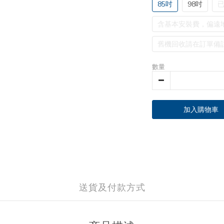
85吋
98吋
含基本安裝費，偏遠
舊機回收請在訂單備
數量
加入購物車
送貨及付款方式