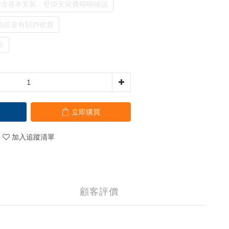
已含基本安裝，壁掛安裝費聊聊確認
地區會有額外收費
註
立即購買
加入追蹤清單
顧客評價