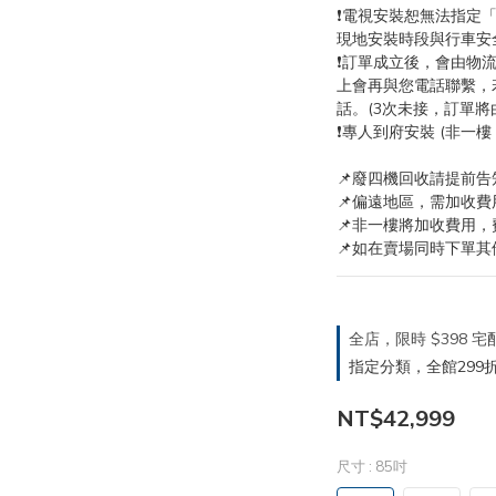
❗電視安裝恕無法指定
現地安裝時段與行車安
❗訂單成立後，會由物
上會再與您電話聯繫，
話。(3次未接，訂單將
❗專人到府安裝 (非一樓
📌廢四機回收請提前告知
📌偏遠地區，需加收費
📌非一樓將加收費用，
📌如在賣場同時下單其
全店，限時 $398
指定分類，全館299折
NT$42,999
尺寸
: 85吋