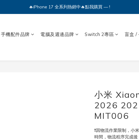
🔥iPhone 17 全系列熱銷中🔥點我購買 — !
💕加入Q哥 Line 新好友領優惠券！🎫
🔥iPhone 17 全系列熱銷中🔥點我購買 — !
手機配件品牌
電腦及週邊品牌
Switch 2專區
盲盒 /
小米 Xiaom
2026 2
MIT006
❗因物流作業限制，小
時間，物流程序完成後