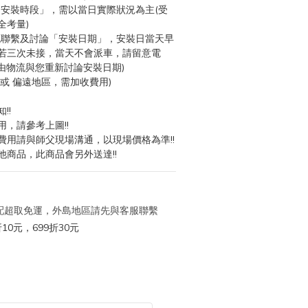
「安裝時段」，需以當日實際狀況為主(受
全考量)
流聯繫及討論「安裝日期」，安裝日當天早
若三次未接，當天不會派車，請留意電
由物流與您重新討論安裝日期)
 或 偏遠地區，需加收費用)
!!
用，請參考上圖!!
費用請與師父現場溝通，以現場價格為準!!
他商品，此商品會另外送達!!
 宅配超取免運，外島地區請先與客服聯繫
10元，699折30元