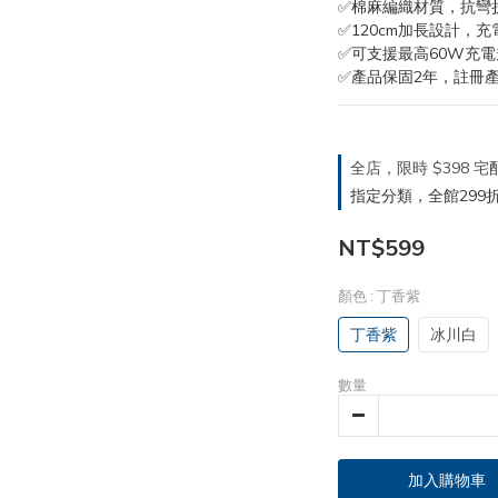
✅棉麻編織材質，抗彎
✅120cm加長設計，
✅可支援最高60W充電
✅產品保固2年，註冊產
全店，限時 $398
指定分類，全館299折
NT$599
顏色
: 丁香紫
丁香紫
冰川白
數量
加入購物車