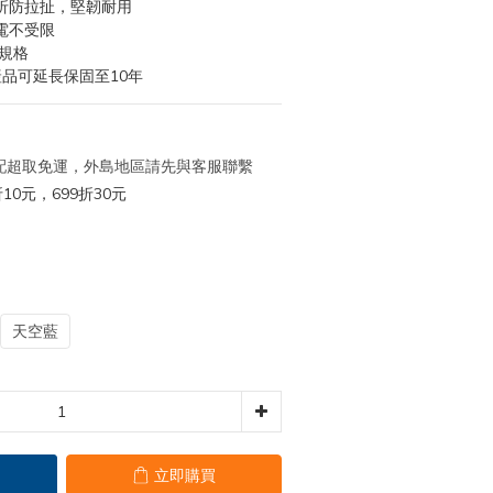
折防拉扯，堅韌耐用
充電不受限
規格
品可延長保固至10年
 宅配超取免運，外島地區請先與客服聯繫
10元，699折30元
天空藍
立即購買