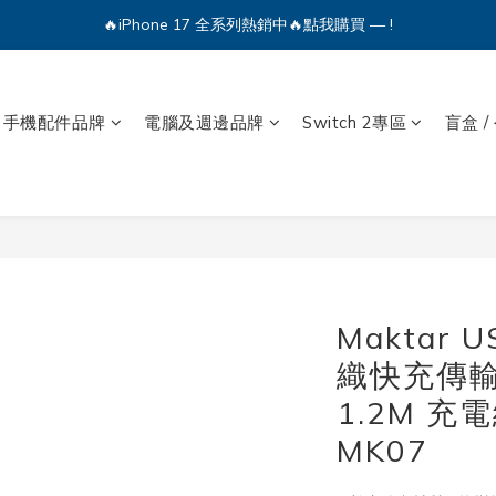
🔥iPhone 17 全系列熱銷中🔥點我購買 — !
💕加入Q哥 Line 新好友領優惠券！🎫
🔥iPhone 17 全系列熱銷中🔥點我購買 — !
手機配件品牌
電腦及週邊品牌
Switch 2專區
盲盒 /
Maktar U
織快充傳輸線
1.2M 充
MK07