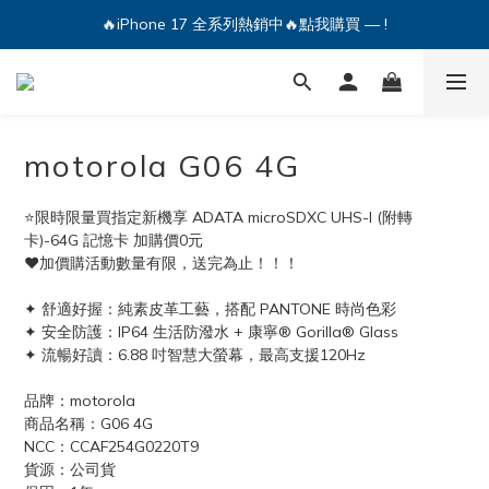
🔥iPhone 17 全系列熱銷中🔥點我購買 — !
💕加入Q哥 Line 新好友領優惠券！🎫
🔥iPhone 17 全系列熱銷中🔥點我購買 — !
motorola G06 4G
⭐限時限量買指定新機享 ADATA microSDXC UHS-I (附轉
卡)-64G 記憶卡 加購價0元
❤️加價購活動數量有限，送完為止！！！
✦ 舒適好握：純素皮革工藝，搭配 PANTONE 時尚色彩​
✦ 安全防護：IP64 生活防潑水 + 康寧® Gorilla® Glass​
✦ 流暢好讀：6.88 吋智慧大螢幕，最高支援120Hz​
品牌：motorola
商品名稱：G06 4G
NCC：CCAF254G0220T9
貨源：公司貨