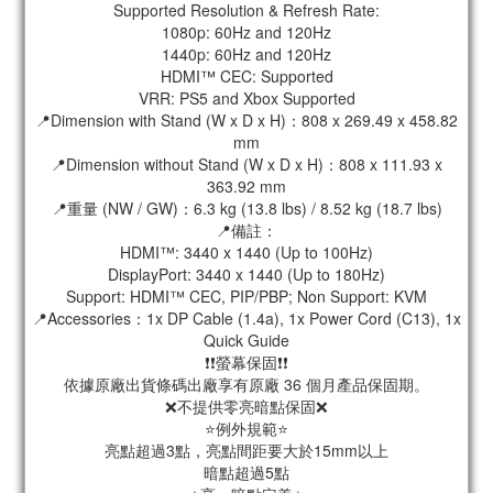
Supported Resolution & Refresh Rate:
1080p: 60Hz and 120Hz
1440p: 60Hz and 120Hz
HDMI™ CEC: Supported
VRR: PS5 and Xbox Supported
📍Dimension with Stand (W x D x H)：808 x 269.49 x 458.82
mm
📍Dimension without Stand (W x D x H)：808 x 111.93 x
363.92 mm
📍重量 (NW / GW)：6.3 kg (13.8 lbs) / 8.52 kg (18.7 lbs)
📍備註：
HDMI™: 3440 x 1440 (Up to 100Hz)
DisplayPort: 3440 x 1440 (Up to 180Hz)
Support: HDMI™ CEC, PIP/PBP; Non Support: KVM
📍Accessories：1x DP Cable (1.4a), 1x Power Cord (C13), 1x
Quick Guide
❗❗螢幕保固❗❗
依據原廠出貨條碼出廠享有原廠 36 個月產品保固期。
❌不提供零亮暗點保固❌
⭐例外規範⭐
亮點超過3點，亮點間距要大於15mm以上
暗點超過5點