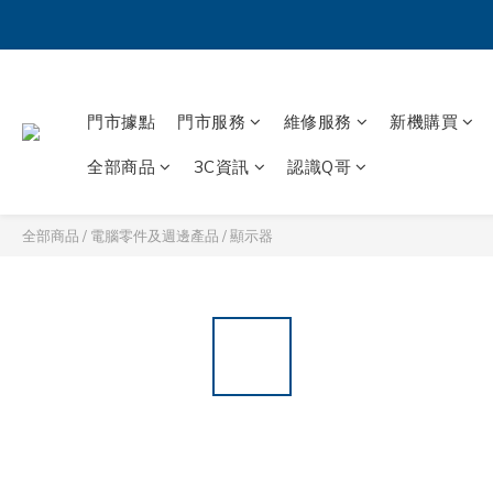
門市據點
門市服務
維修服務
新機購買
全部商品
3C資訊
認識Q哥
全部商品
/
電腦零件及週邊產品
/
顯示器