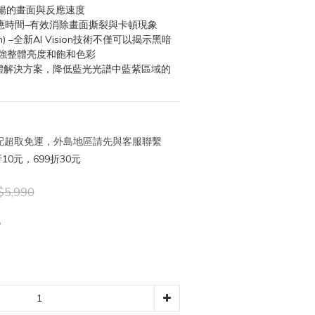
更流暢的畫面與反應速度
Min.)反應時間–有效消除畫面撕裂與卡頓現象
on) –全新AI Vision技術不僅可以揭示黑暗
強整體亮度和飽和色彩
軟體解決方案，降低藍光光譜中藍紫區域的
 宅配超取免運，外島地區請先與客服聯繫
10元，699折30元
5,990
8