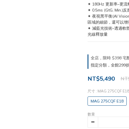
✦ 180Hz 更新率–
✦ 0.5ms (GtG, 
✦ 夜視黑平衡(AI Visi
區域的細節，還可以增
✦ 減藍光技術–透過
光線釋放量
全店，限時 $398
指定分類，全館299折
NT$5,490
NT$
尺寸
: MAG 275CQF E1
MAG 275CQF E18
數量