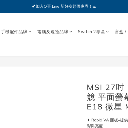
🔥iPhone 17 全系列熱銷中🔥點我購買 — !
💕加入Q哥 Line 新好友領優惠券！🎫
🔥iPhone 17 全系列熱銷中🔥點我購買 — !
手機配件品牌
電腦及週邊品牌
Switch 2專區
盲盒 /
MSI 27吋 
競 平面螢幕
E18 微星 
✦ Rapid VA 面板–提供
彩與亮度