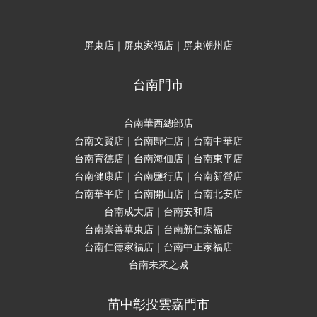
屏東店｜屏東家福店｜屏東潮州店
台南門市
台南華西總部店
台南文賢店｜台南歸仁店｜台南中華店
台南育德店｜台南海佃店｜台南東平店
台南健康店｜台南鹽行店｜台南新營店
台南華平店｜台南開山店｜台南北安店
台南成大店｜台南安和店
台南崇善華東店｜台南新仁家福店
台南仁德家福店｜台南中正家福店
台南未來之城
苗中彰投雲嘉門市