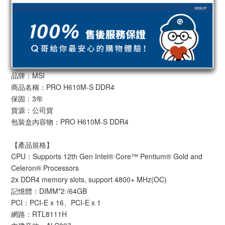
品牌：MSI
商品名稱：PRO H610M-S DDR4
保固：3年
貨源：公司貨
包裝盒內容物：PRO H610M-S DDR4
【產品規格】
CPU：Supports 12th Gen Intel® Core™ Pentium® Gold and
Celeron® Processors
2x DDR4 memory slots, support 4800+ MHz(OC)
記憶體：DIMM*2 /64GB
PCI：PCI-E x 16、PCI-E x 1
網路：RTL8111H