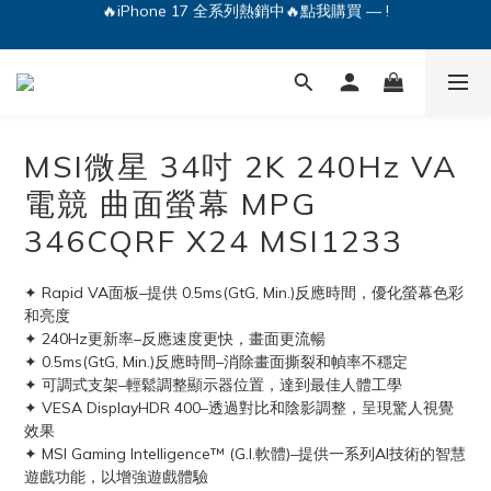
🔥iPhone 17 全系列熱銷中🔥點我購買 — !
💕加入Q哥 Line 新好友領優惠券！🎫
🔥iPhone 17 全系列熱銷中🔥點我購買 — !
MSI微星 34吋 2K 240Hz VA
電競 曲面螢幕 MPG
346CQRF X24 MSI1233
✦ Rapid VA面板–提供 0.5ms(GtG, Min.)反應時間，優化螢幕色彩
和亮度
✦ 240Hz更新率–反應速度更快，畫面更流暢
✦ 0.5ms(GtG, Min.)反應時間–消除畫面撕裂和幀率不穩定
✦ 可調式支架–輕鬆調整顯示器位置，達到最佳人體工學
✦ VESA DisplayHDR 400–透過對比和陰影調整，呈現驚人視覺
效果
✦ MSI Gaming Intelligence™ (G.I.軟體)–提供一系列AI技術的智慧
遊戲功能，以增強遊戲體驗