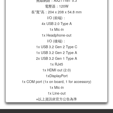
無線網路：AX211+BT 5.3
電壓器：120W
長*寬*高：204 x 208 x 54.8 mm
I/O (前端)：
4x USB 2.0 Type A
1x Mic-in
1x Headphone-out
I/O (後端)：
1x USB 3.2 Gen 2 Type C
1x USB 3.2 Gen 2 Type A
2x USB 3.2 Gen 1 Type A
1x RJ45
1x HDMI out (2.0)
1xDisplayPort
1x COM port (1x on board, 1 for accessory)
1x Mic-in
1x Line-out
※以上資訊依官方公告為準