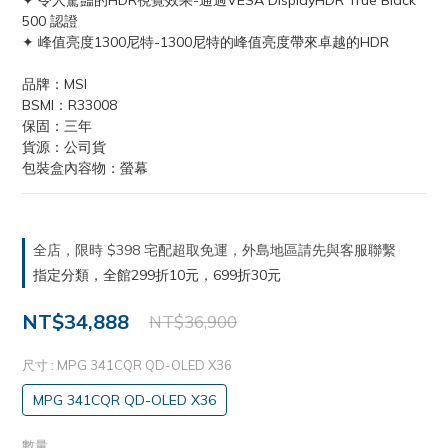
✦ 令人驚豔的HDR視覺效果-通過VESA DisplayHDR True Black 
500 認證
✦ 峰值亮度1300尼特-1300尼特的峰值亮度帶來卓越的HDR
品牌：MSI
BSMI：R33008
保固：三年
貨源：公司貨
包裝盒內容物：螢幕
全店，限時 $398 宅配超取免運，外島地區請先與客服聯繫
指定分類，全館299折10元，699折30元
NT$34,888
NT$36,900
尺寸
: MPG 341CQR QD-OLED X36
MPG 341CQR QD-OLED X36
數量