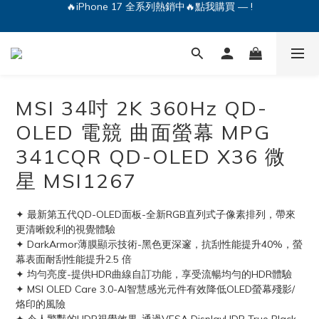
🔥iPhone 17 全系列熱銷中🔥點我購買 — !
💕加入Q哥 Line 新好友領優惠券！🎫
🔥iPhone 17 全系列熱銷中🔥點我購買 — !
MSI 34吋 2K 360Hz QD-
OLED 電競 曲面螢幕 MPG
341CQR QD-OLED X36 微
星 MSI1267
✦ 最新第五代QD-OLED面板-全新RGB直列式子像素排列，帶來
更清晰銳利的視覺體驗
✦ DarkArmor薄膜顯示技術-黑色更深邃，抗刮性能提升40%，螢
幕表面耐刮性能提升2.5 倍
✦ 均勻亮度-提供HDR曲線自訂功能，享受流暢均勻的HDR體驗
✦ MSI OLED Care 3.0-AI智慧感光元件有效降低OLED螢幕殘影/
烙印的風險