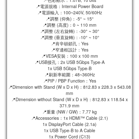
📍電源規格：Internal Power Board
📍電源輸入：100~240V, 50/60Hz
📍調整 (仰角)：-5° ~ 15°
📍調整 (高度)：0 ~ 110 mm
📍調整 (左右旋轉)：-30° ~ 30°
📍調整 (垂直旋轉)：-10° ~ 10°
📍肯辛頓鎖孔：Yes
📍窄邊框設計：Yes
📍VESA安裝：100 x 100 mm
📍USB接孔：2x USB 5Gbps Type-A
1x USB 5Gbps Type-B
📍刷新率範圍：48~360Hz
📍PIP / PBP Function：Yes
📍Dimension with Stand (W x D x H)：812.83 x 228.3 x 543.08
mm
📍Dimension without Stand (W x D x H)：812.83 x 118.54 x
371.9 mm
📍重量 (NW / GW)：7.77 kg
📍Accessories：1x HDMI™ Cable (2.1)
1x DisplayPort Cable (2.1a)
1x USB Type-B to A Cable
1x Power Cord (C13)