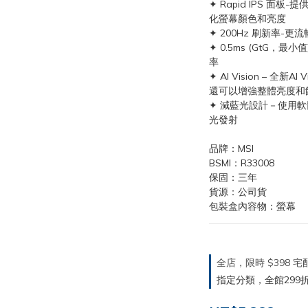
✦ Rapid IPS 面板
化螢幕顏色和亮度
✦ 200Hz 刷新率-
✦ 0.5ms (GtG
率
✦ AI Vision – 
還可以增強整體亮度和
✦ 減藍光設計－使用
光發射
品牌：MSI
BSMI：R33008
保固：三年
貨源：公司貨
包裝盒內容物：螢幕
全店，限時 $398
指定分類，全館299折