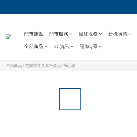
門市據點
門市服務
維修服務
新機購買
全部商品
3C資訊
認識Q哥
全部商品
/
電腦零件及週邊產品
/
顯示器