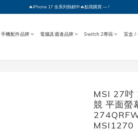
🔥iPhone 17 全系列熱銷中🔥點我購買 — !
💕加入Q哥 Line 新好友領優惠券！🎫
🔥iPhone 17 全系列熱銷中🔥點我購買 — !
手機配件品牌
電腦及週邊品牌
Switch 2專區
盲盒 /
MSI 27吋 
競 平面螢幕
274QRFW
MSI1270