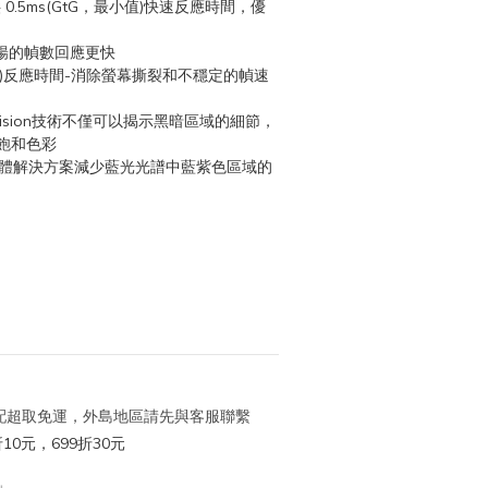
-提供 0.5ms(GtG，最小值)快速反應時間，優
更流暢的幀數回應更快
，最小值)反應時間-消除螢幕撕裂和不穩定的幀速
全新AI Vision技術不僅可以揭示黑暗區域的細節，
飽和色彩
軟體解決方案減少藍光光譜中藍紫色區域的
 宅配超取免運，外島地區請先與客服聯繫
10元，699折30元