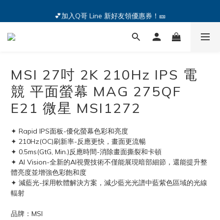
🔥iPhone 17 全系列熱銷中🔥點我購買 — !
💕加入Q哥 Line 新好友領優惠券！🎫
🔥iPhone 17 全系列熱銷中🔥點我購買 — !
MSI 27吋 2K 210Hz IPS 電
競 平面螢幕 MAG 275QF
E21 微星 MSI1272
✦ Rapid IPS面板-優化螢幕色彩和亮度
✦ 210Hz(OC)刷新率-反應更快，畫面更流暢
✦ 0.5ms(GtG, Min.)反應時間-消除畫面撕裂和卡頓
✦ AI Vision-全新的AI視覺技術不僅能展現暗部細節，還能提升整
體亮度並增強色彩飽和度
✦ 減藍光-採用軟體解決方案，減少藍光光譜中藍紫色區域的光線
輻射
品牌：MSI