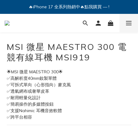
🔥iPhone 17 全系列熱銷中🔥點我購買 — !
💕加入Q哥 Line 新好友領優惠券！🎫
🔥iPhone 17 全系列熱銷中🔥點我購買 — !
MSI 微星 MAESTRO 300 電
競有線耳機 MSI919
🌟MSI 微星 MAESTRO 300🌟
✅高解析度40mm釹製單體
✅可拆式單向（心形指向）麥克風
✅透氣網布或奢華皮革
✅耐用輕量化設計
✅簡易操作的多媒體按鈕
✅支援Nahimic 耳機音效軟體
✅跨平台相容