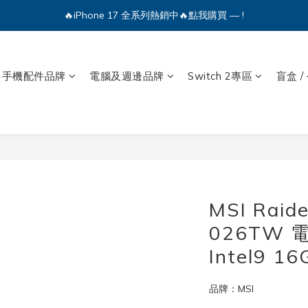
🔥iPhone 17 全系列熱銷中🔥點我購買 — !
💕加入Q哥 Line 新好友領優惠券！🎫
🔥iPhone 17 全系列熱銷中🔥點我購買 — !
手機配件品牌
電腦及週邊品牌
Switch 2專區
盲盒 /
MSI Raid
026TW 
Intel9 1
品牌：MSI