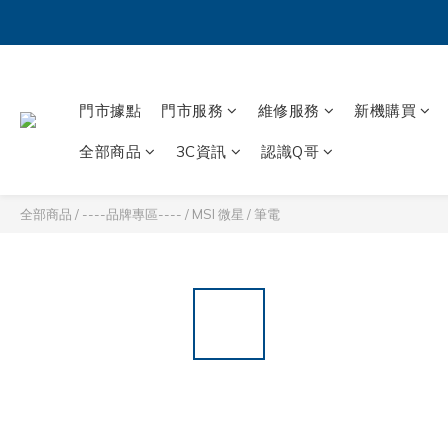
門市據點
門市服務
維修服務
新機購買
全部商品
3C資訊
認識Q哥
全部商品
/
----品牌專區----
/
MSI 微星
/
筆電