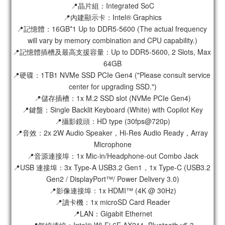
📍晶片組：Integrated SoC
📍內建顯示卡：Intel® Graphics
📍記憶體：16GB*1 Up to DDR5-5600 (The actual frequency 
will vary by memory combination and CPU capability.)
📍記憶體插槽及最高支援容量：Up to DDR5-5600, 2 Slots, Max 
64GB
📍硬碟：1TB1 NVMe SSD PCIe Gen4 ("Please consult service 
center for upgrading SSD.")
📍儲存插槽：1x M.2 SSD slot (NVMe PCIe Gen4)
📍鍵盤：Single Backlit Keyboard (White) with Copilot Key
📍攝影鏡頭：HD type (30fps@720p)
📍音效：2x 2W Audio Speaker，Hi-Res Audio Ready，Array 
Microphone
📍音源連接埠：1x Mic-in/Headphone-out Combo Jack
📍USB 連接埠：3x Type-A USB3.2 Gen1，1x Type-C (USB3.2 
Gen2 / DisplayPort™/ Power Delivery 3.0)
📍影像連接埠：1x HDMI™ (4K @ 30Hz)
📍讀卡機：1x microSD Card Reader
📍LAN：Gigabit Ethernet