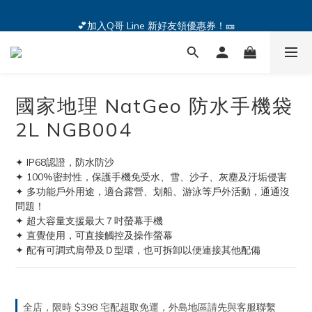
🔥iPhone 17 全系列熱銷中🔥點我購買 — !
💕加入Q哥 Line 新好友領優惠券！🎫
🔥iPhone 17 全系列熱銷中🔥點我購買 — !
國家地理 NatGeo 防水手機袋
2L NGB004
✦ IP68認證，防水防沙
✦ 100%密封性，保護手機免受水、雪、沙子、灰塵及汙垢侵害
✦ 多功能戶外用途，適合露營、划船、游泳等戶外活動，通通沒
問題！
✦ 超大容量支援最大７吋螢幕手機
✦ 直覺使用，可直接觸控及操作螢幕
✦ 配有可調式肩帶及Ｄ型環，也可拆卸以便連接其他配備
全店，限時 $398 宅配超取免運，外島地區請先與客服聯繫