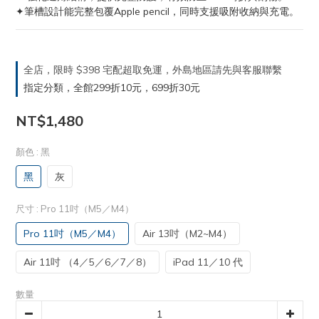
✦筆槽設計能完整包覆Apple pencil，同時支援吸附收納與充電。
全店，限時 $398 宅配超取免運，外島地區請先與客服聯繫
指定分類，全館299折10元，699折30元
NT$1,480
顏色
: 黑
黑
灰
尺寸
: Pro 11吋（M5／M4）
Pro 11吋（M5／M4）
Air 13吋（M2~M4）
Air 11吋 （4／5／6／7／8）
iPad 11／10 代
數量