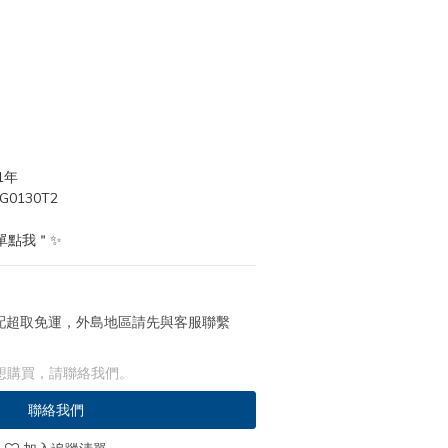
1年
0130T2
單點我＂✨
 宅配超取免運，外島地區請先與客服聯繫
想購買，請聯絡我們。
聯絡我們