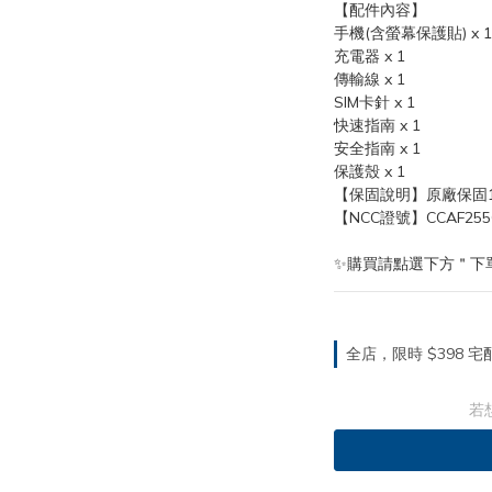
【配件內容】
手機(含螢幕保護貼) x 1
充電器 x 1
傳輸線 x 1
SIM卡針 x 1
快速指南 x 1
安全指南 x 1
保護殼 x 1
【保固說明】原廠保固
【NCC證號】CCAF255G
✨購買請點選下方＂下
全店，限時 $398
若