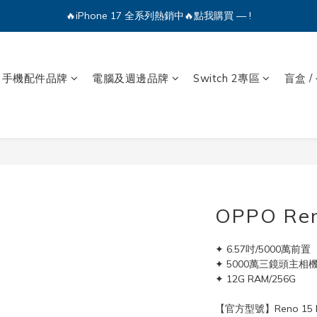
🔥iPhone 17 全系列熱銷中🔥點我購買 — !
💕加入Q哥 Line 新好友領優惠券！🎫
🔥iPhone 17 全系列熱銷中🔥點我購買 — !
手機配件品牌
電腦及週邊品牌
Switch 2專區
盲盒 /
OPPO Ren
✦ 6.57吋/5000萬前置
✦ 5000萬三鏡頭主相
✦ 12G RAM/256G
【官方型號】Reno 15 