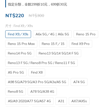
指定分類，全館299折10元，699折30元
NT$220
NT$300
尺寸
: Find X9／X9s
Find X9／X9s
A6x 5G／4G｜A6s 5G
Reno 15 Pro
Reno 15 Pro Max
Reno 15 F／15
Find X9 Pro
Reno14 Pro 5G
Reno13 5G/14 5G/14 F 5G
Reno13 F 5G / Reno8 Pro 5G / Reno11 F 5G
A5 Pro 5G
Find X8
A98 5G/A79 5G/A3 Pro 5G/A3x/A5 5G
A74 5G
Reno8 5G
A78 5G/A38 4G
A5/A9 2020/A77 5G/A57 4G
A31
AX7/AX5s