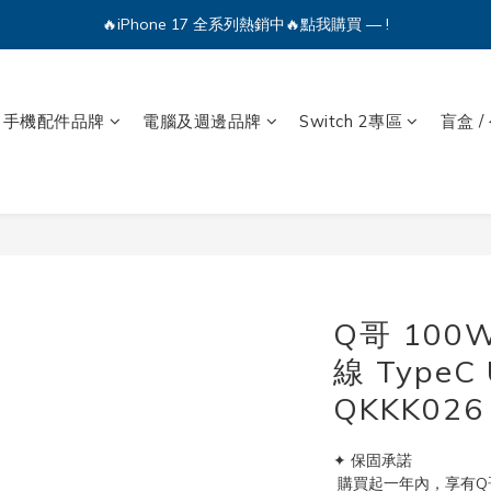
🔥iPhone 17 全系列熱銷中🔥點我購買 — !
💕加入Q哥 Line 新好友領優惠券！🎫
🔥iPhone 17 全系列熱銷中🔥點我購買 — !
手機配件品牌
電腦及週邊品牌
Switch 2專區
盲盒 /
Q哥 10
線 TypeC 
QKKK026
✦ 保固承諾
 購買起一年內，享有