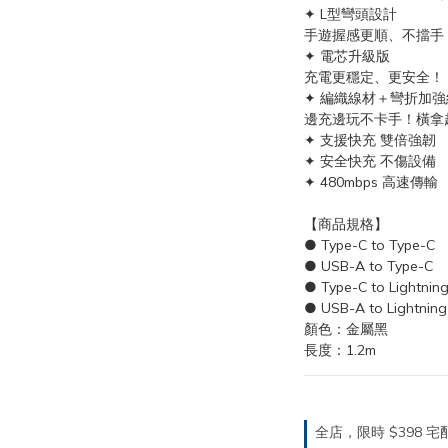
✦ L型彎頭設計
手遊握感更順、不擋手
✦ 電芯升級版
充電更穩定、更安全！
✦ 編織線材＋彎折加強
邊充邊玩不卡手！橫拿
✦ 支援快充 雙倍強韌
✦ 安全快充 不傷設備
✦ 480mbps 高速傳輸
【商品規格】
● Type-C to Type-C
● USB-A to Type-C
● Type-C to Lightning
● USB-A to Lightning
顏色：金屬黑
長度：1.2m
全店，限時 $398