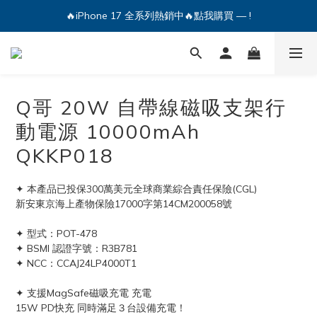
🔥iPhone 17 全系列熱銷中🔥點我購買 — !
🔥iPhone 17 全系列熱銷中🔥點我購買 — !
💕加入Q哥 Line 新好友領優惠券！🎫
🔥iPhone 17 全系列熱銷中🔥點我購買 — !
Q哥 20W 自帶線磁吸支架行
動電源 10000mAh
QKKP018
✦ 本產品已投保300萬美元全球商業綜合責任保險(CGL)
新安東京海上產物保險17000字第14CM200058號
✦ 型式：POT-478
✦ BSMI 認證字號：R3B781
✦ NCC：CCAJ24LP4000T1
✦ 支援MagSafe磁吸充電 充電
15W PD快充 同時滿足３台設備充電！