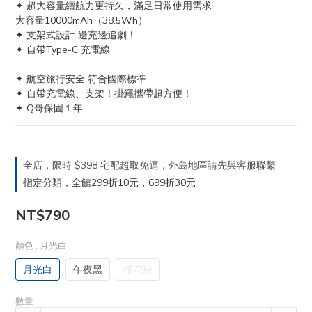
✦ 超大容量續航力更持久，滿足日常使用需求
大容量10000mAh（38.5Wh）
✦ 支架式設計 邊充邊追劇！
✦ 自帶Type-C 充電線
✦ 航空旅行安全 符合國際標準
✦ 自帶充電線、支架！掛繩攜帶超方便！
✦ Q哥保固１年
全店，限時 $398 宅配超取免運，外島地區請先與客服聯繫
指定分類，全館299折10元，699折30元
NT$790
顏色
: 月光白
月光白
午夜黑
櫻花粉
數量