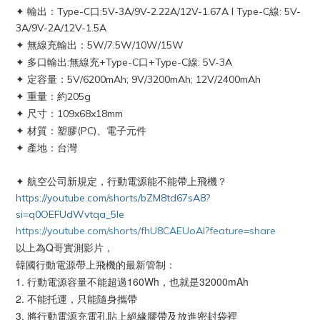
✦
輸出：Type-C口:5V-3A/9V-2.22A/12V-1.67A I Type-C線: 5V-
3A/9V-2A/12V-1.5A
✦
無線充輸出：5W/7.5W/10W/15W
✦
多口輸出:無線充+Type-C口+Type-C線: 5V-3A
✦
定容量：5V/6200mAh; 9V/3200mAh; 12V/2400mAh
✦
重量：約205g
✦
尺寸：109x68x18mm
✦
材質：塑膠(PC)、電子元件
✦
產地：台灣
✦ 航空公司新規定，行動電源能不能帶上飛機？
https://youtube.com/shorts/bZM8td67sA8?
si=q0OEFUdWvtqa_5Ie
https://youtube.com/shorts/fhU8CAEUoAI?feature=share
以上為Q哥實測影片，
韓國行動電源帶上飛機的最新管制：
1. 行動電源容量不能超過160Wh，也就是32000mAh
2. 不能托運，只能隨身攜帶
3. 將行動電源充電孔貼上絕緣膠帶及放進密封袋裡