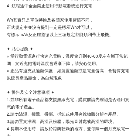
4. 航程途中全面禁止使用行動電源或進行充電
Wh其實只是單位轉換及各國家使用習慣不同，
正式規定中並沒有提到一定是標示Wh才可以，
有標示mAh及正確遵循以上三項規定都能順利帶上飛機。
✦ 貼心提醒 ✦
※ 當行動電源進行快速充電時，溫度會升到40-60度左右屬正常範
圍，於近充飽電時溫度會逐漸下降，請安心使用。
※ 產品有過充及過熱保護，如裝置過熱或是電量偏高，會暫停充電
以延長產品壽命，為自然現象
✦ 警告及安全注意事項 ✦
1.並非所有電子產品都支援無線充電，購買前請先確認是否適用於
您的電子產品。
2.請勿沾濕、撞擊、投擲、拆卸或使用尖銳物體分解本產品。
3.請勿置於潮濕、高溫及粉塵，陽光直射處或高溫的環境。
4.長期不使用時，請放於涼爽乾燥的地方，並每隔一個月充放電一
次。