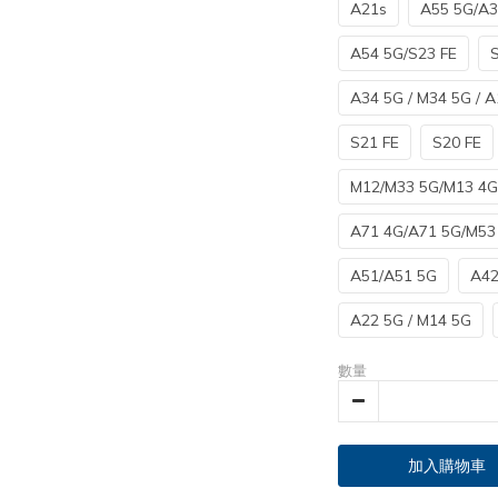
A21s
A55 5G/A3
A54 5G/S23 FE
A34 5G / M34 5G / A
S21 FE
S20 FE
M12/M33 5G/M13 4G
A71 4G/A71 5G/M53
A51/A51 5G
A42
A22 5G / M14 5G
數量
加入購物車