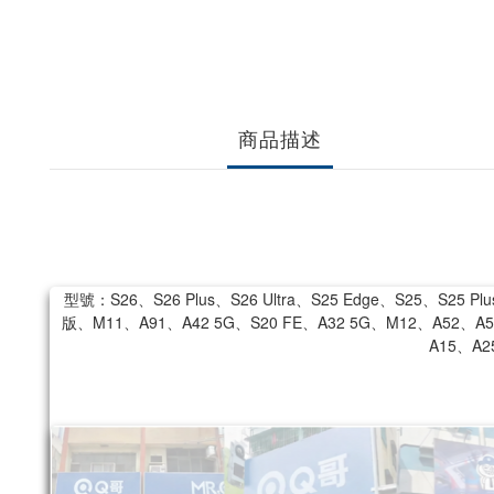
商品描述
型號：S26、S26 Plus、S26 Ultra、S25 Edge、S25、S25 Pl
版、M11、A91、A42 5G、S20 FE、A32 5G、M12、A52、A52s
A15、A2