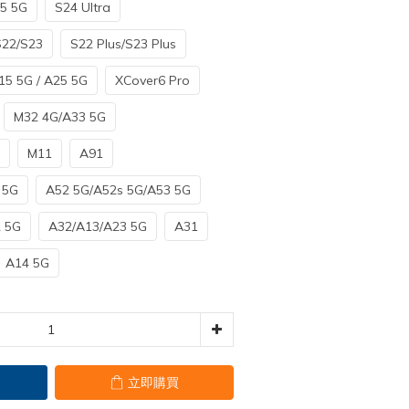
5 5G
S24 Ultra
S22/S23
S22 Plus/S23 Plus
15 5G / A25 5G
XCover6 Pro
M32 4G/A33 5G
M11
A91
 5G
A52 5G/A52s 5G/A53 5G
 5G
A32/A13/A23 5G
A31
A14 5G
立即購買