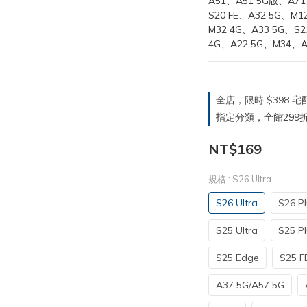
A51、A51 5G版、A71
S20 FE、A32 5G、M
M32 4G、A33 5G、S2
4G、A22 5G、M34、A15
全店，限時 $398
指定分類，全館299折
NT$169
規格
: S26 Ultra
S26 Ultra
S26 Pl
S25 Ultra
S25 Pl
S25 Edge
S25 FE
A37 5G/A57 5G