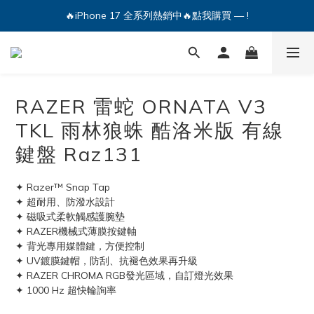
🔥iPhone 17 全系列熱銷中🔥點我購買 — !
🔥iPhone 17 全系列熱銷中🔥點我購買 — !
💕加入Q哥 Line 新好友領優惠券！🎫
🔥iPhone 17 全系列熱銷中🔥點我購買 — !
RAZER 雷蛇 ORNATA V3
TKL 雨林狼蛛 酷洛米版 有線
鍵盤 Raz131
✦ Razer™ Snap Tap
✦ 超耐用、防潑水設計
✦ 磁吸式柔軟觸感護腕墊
✦ RAZER機械式薄膜按鍵軸
✦ 背光專用媒體鍵，方便控制
✦ UV鍍膜鍵帽，防刮、抗褪色效果再升級
✦ RAZER CHROMA RGB發光區域，自訂燈光效果
✦ 1000 Hz 超快輪詢率