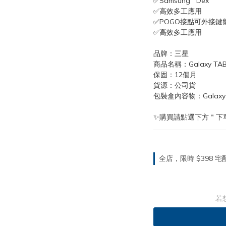
✅Samsung   Dex
✅高效多工應用
✅POGO接點可外接鍵
✅高效多工應用
品牌：三星
商品名稱：Galaxy TAB A
保固：12個月
貨源：公司貨
包裝盒內容物：Galaxy T
✨購買請點選下方＂下
全店，限時 $398
若