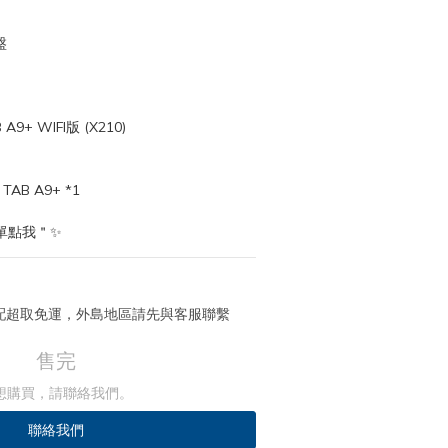
盤
9+ WIFI版 (X210)
AB A9+ *1
單點我＂✨
 宅配超取免運，外島地區請先與客服聯繫
售完
想購買，請聯絡我們。
聯絡我們