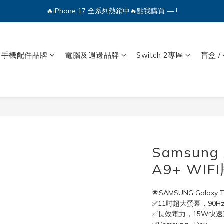
🔥iPhone 17 全系列熱銷中🔥點我購買 — !
💕加入Q哥 Line 新好友領優惠券！🎫
🔥iPhone 17 全系列熱銷中🔥點我購買 — !
手機配件品牌
電腦及週邊品牌
Switch 2專區
盲盒 /
Samsung
A9+ WIFI
🌟SAMSUNG Galaxy 
✅11吋超大螢幕，90H
✅長效電力，15W快速