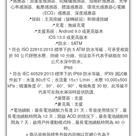
📍感應器：加速度感測器、陀螺儀感測器、指南針感應器、光學
心率感測器、氣壓感測器、體溫感應器、環境光感應器心電圖
（ECG）感應器、深度感應器
📍按鈕：主頁按鍵（旋轉錶冠）和側邊按鍵
📍充電：無線充電
📍支援系統：Android 9.0 或更高版本
iOS 13.0 或更高版本
📍防水：5ATM
＊符合 ISO 22810:2010 標準下的 5 ATM 防水等級，可承受相當
於 50 公尺靜態水壓、持續 10 分鐘。但這並不代表手錶能在 50
公尺水深中防水。
IP69
＊符合 IEC 60529:2013 標準下的 IP69 防水等級。IPX9 測試條
件如下：水溫 80±5°C；水流量 15±1 L/min；水壓 10,000±500
kPa；噴灑角度 0°、30°、60°、90°，每個角度 30 秒。此等級不
代表可在熱水淋浴時提供防護。
📍揚聲器：支援
📍麥克風：支援
📍電池續航：最長電池續航力長達 21 天；常規使用情況下，最
長電池續航時間為 12 天；開啟 AOD 的情況下，最長電池續航時
間為 7 天；啟用戶外運動模式時，最長電池續航時間為 40 小
時。
※ 商品規格與標售包裝內容物以官網公告為主