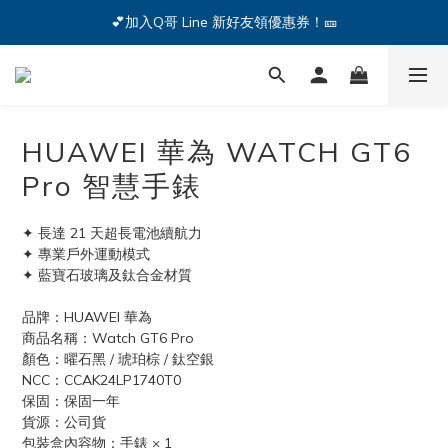
🔥iPhone 17 全系列熱銷中🔥點我購買 — !
💕加入Q哥 Line 新好友領優惠券！🎫
🔥iPhone 17 全系列熱銷中🔥點我購買 — !
HUAWEI 華為 WATCH GT6
Pro 智慧手錶
✦ 長達 21 天超長電池續航力
✦ 專業戶外運動模式
✦ 藍寶石玻璃及鈦合金材質
品牌：HUAWEI 華為
商品名稱：Watch GT6 Pro
顏色：曜石黑 / 琥珀棕 / 鈦空銀
NCC：CCAK24LP1740T0
保固：保固一年
貨源：公司貨
包裝盒內容物：手錶 × 1 