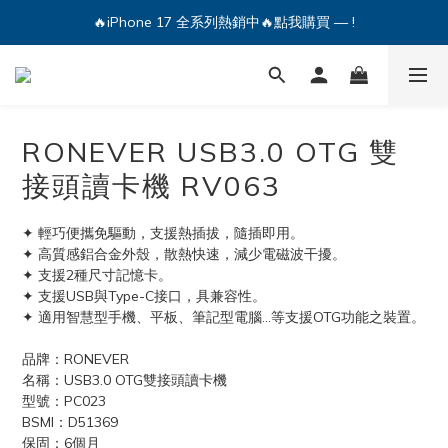
🔥iPhone 17 全系列熱銷中🔥點我購買 — !
🔥iPhone 17 全系列熱銷中🔥點我購買 — !
💕加入Q哥 Line 新好友領優惠券！🎫
🔥iPhone 17 全系列熱銷中🔥點我購買 — !
RONEVER USB3.0 OTG 雙
接頭讀卡機 RV063
✦ 輕巧便攜免驅動，支援熱插拔，隨插即用。
✦ 高質感鋁合金外殼，散熱快速，減少電磁波干擾。
✦ 支援2種尺寸記憶卡。
✦ 支援USB與Type-C接口，具兼容性。
✦ 適用智慧型手機、平板、筆記型電腦...等支援OTG功能之裝置。
品牌：RONEVER
名稱：USB3.0 OTG雙接頭讀卡機
型號：PC023
BSMI：D51369
保固：6個月