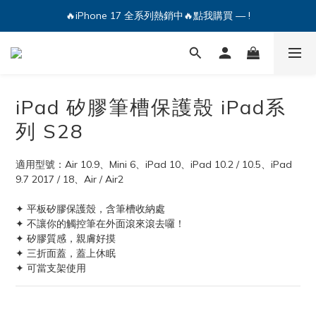
🔥iPhone 17 全系列熱銷中🔥點我購買 — !
💕加入Q哥 Line 新好友領優惠券！🎫
🔥iPhone 17 全系列熱銷中🔥點我購買 — !
iPad 矽膠筆槽保護殼 iPad系
列 S28
適用型號：Air 10.9、Mini 6、iPad 10、iPad 10.2 / 10.5、iPad 
9.7 2017 / 18、Air / Air2
✦ 平板矽膠保護殼，含筆槽收納處
✦ 不讓你的觸控筆在外面滾來滾去囉！
✦ 矽膠質感，親膚好摸
✦ 三折面蓋，蓋上休眠
✦ 可當支架使用