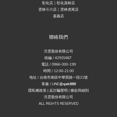
彰化店｜彰化員林店
雲林斗六店｜雲林虎尾店
嘉義店
聯絡我們
汎雲股份有限公司
統編 / 42915667
電話 / 0966-000-199
時間 / 12:00-21:00
地址 / 台南市南區中華西路一段21號
客服 / LINE
@qek888
隱私權政策
|
反詐騙聲明
|
條款與細則
汎雲股份有限公司
ALL RIGHTS RESERVED