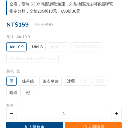
全店，限時 $398 宅配超取免運，外島地區請先與客服聯繫
指定分類，全館299折10元，699折30元
NT$159
NT$390
尺寸
: Air 10.9
Air 10.9
Mini 6
ipad 10
iPad10.2/10.5
iPad 9.7/2017/18/Air/Air2
顏色
: 黑
黑
抹茶綠
薰衣草紫
冰藍
粉
深藍
暗綠
橙
數量
加入購物車
立即購買