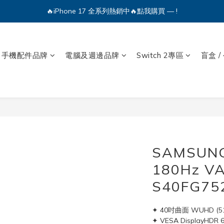
🔥iPhone 17 全系列熱銷中🔥點我購買 — !
💕加入Q哥 Line 新好友領優惠券！🎫
🔥iPhone 17 全系列熱銷中🔥點我購買 — !
手機配件品牌
電腦及週邊品牌
Switch 2專區
盲盒 /
SAMSUN
180Hz 
S40FG75
✦ 40吋曲面 WUHD (512
✦ VESA DisplayHDR 