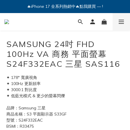
🔥iPhone 17 全系列熱銷中🔥點我購買 — !
💕加入Q哥 Line 新好友領優惠券！🎫
🔥iPhone 17 全系列熱銷中🔥點我購買 — !
SAMSUNG 24吋 FHD
100Hz VA 商務 平面螢幕
S24F332EAC 三星 SAS116
✦ 178° 寬廣視角
✦ 100Hz 更新頻率
✦ 3000:1 對比度
✦ 低藍光模式 & 更少的螢幕閃爍
品牌：Samsung 三星
商品名稱：S3 平面顯示器 S33GF
型號：S24F332EAC
BSMI：R33475