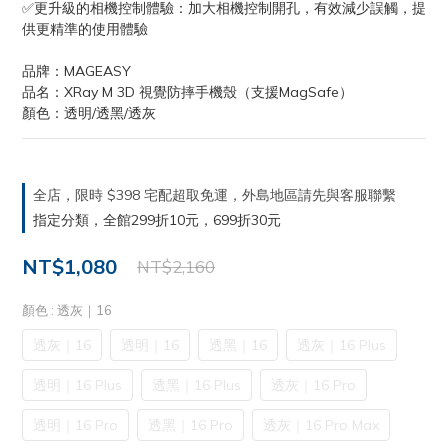
✅更升級的相機控制體驗：加大相機控制開孔，有效減少誤觸，提
供更精準的使用體驗
品牌：MAGEASY
品名：XRay M 3D 視覺防摔手機殼（支援MagSafe）
顏色：透明/透黑/透灰
全店，限時 $398 宅配超取免運，外島地區請先與客服聯繫
指定分類，全館299折10元，699折30元
NT$1,080
NT$2,160
顏色
: 透灰｜16
透灰｜16
透明｜16
透黑｜16
透灰｜16 Plus
透明｜16 Plus
透黑｜16 Plus
透灰｜16 Pro
透明｜16 Pro
透黑｜16 Pro
透灰｜16 Pro Max