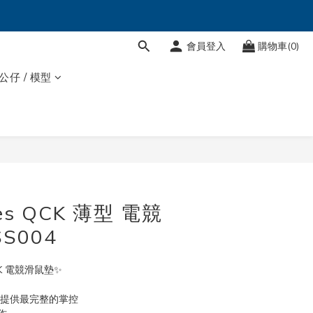
會員登入
購物車(0)
 公仔 / 模型
立即購買
ies QCK 薄型 電競
S004
QcK 電競滑鼠墊✨
料，提供最完整的掌控