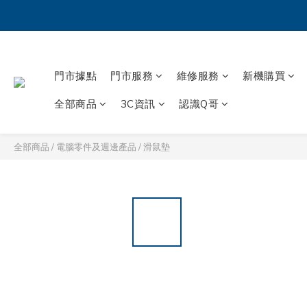
門市據點
門市服務
維修服務
新機購買
全部商品
3C資訊
認識Q哥
全部商品
/
電腦零件及週邊產品
/
滑鼠墊