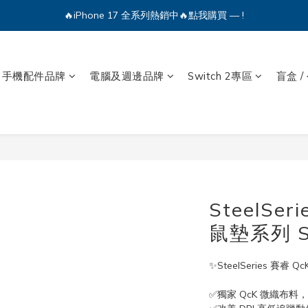
🔥iPhone 17 全系列熱銷中🔥點我購買 — !
🔥iPhone 17 全系列熱銷中🔥點我購買 — !
💕加入Q哥 Line 新好友領優惠券！🎫
🔥iPhone 17 全系列熱銷中🔥點我購買 — !
手機配件品牌
電腦及週邊品牌
Switch 2專區
盲盒 /
SteelSer
鼠墊系列 S
✨SteelSeries 賽睿 
✅獨家 QcK 微織布