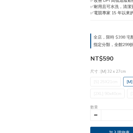
✅改善 DPI 高低追蹤動
✅耐用且可水洗，清潔
✅電競專家 15 年以來
全店，限時 $398
指定分類，全館299折
NT$590
尺寸
: [M] 32 x 27cm
[S] 25X21cm
[M]
[2XL] 90x40cm
[
數量
加入購物車