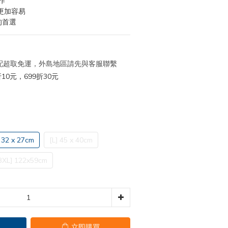
作
更加容易
的首選
 宅配超取免運，外島地區請先與客服聯繫
10元，699折30元
 32 x 27cm
[L] 45 x 40cm
3XL] 122x59cm
立即購買